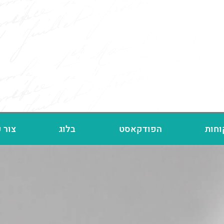
וחות
הפודקאסט
בלוג
צור 