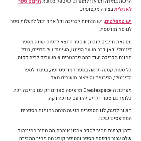
הרשת במידה ותדאגו למתרגם שיטפל בנושא
תרגום ספר
לאנגלית
בצורה מקצועית.
יש טמפלטים
, יש הנחיות לכריכה וכל אחד יכול להעלות ספר
לגרסא מודפסת.
עם זאת חייבים לזכור, שספר היוצא לדפוס שונה מספר
דיגיטלי. כאן כבר חשוב הפונט, העימוד של הדפים, גודל
תמונת הכריכה ועוד כמה פרמטרים שחשובים לבית דפוס.
כל טעות קטנה תראה בספר המודפס ופה, בניגוד לספר
הדיגיטלי, הפרטים והעיצוב חשובים מאד.
מערכת ה-Createspace מדפיסה ספרים רק עם כריכה רכה,
כלומר גם ספרי ילדים יהיו עם כריכה דקה.
חשוב לדעת, לנו הסופרים מגיעה הנחה בהזמנת הספרים
המודפסים שלנו.
בזמן קביעת מחיר לספר אמזון אומרת מה מחיר המינימום
שלה עבור הדפסת הספר והסופר קובע מה מחיר המכירה