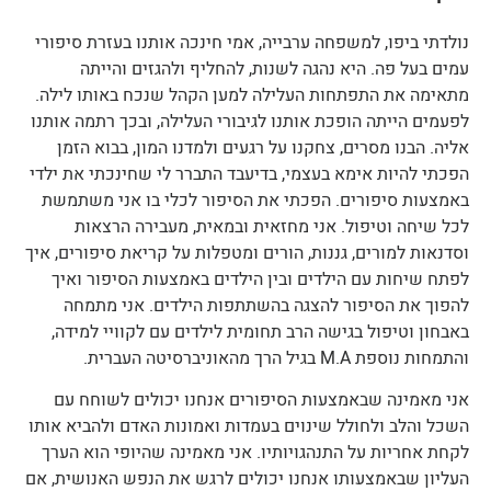
נולדתי ביפו, למשפחה ערבייה, אמי חינכה אותנו בעזרת סיפורי
עמים בעל פה. היא נהגה לשנות, להחליף ולהגזים והייתה
מתאימה את התפתחות העלילה למען הקהל שנכח באותו לילה.
לפעמים הייתה הופכת אותנו לגיבורי העלילה, ובכך רתמה אותנו
אליה. הבנו מסרים, צחקנו על רגעים ולמדנו המון, בבוא הזמן
הפכתי להיות אימא בעצמי, בדיעבד התברר לי שחינכתי את ילדי
באמצעות סיפורים. הפכתי את הסיפור לכלי בו אני משתמשת
לכל שיחה וטיפול. אני מחזאית ובמאית, מעבירה הרצאות
וסדנאות למורים, גננות, הורים ומטפלות על קריאת סיפורים, איך
לפתח שיחות עם הילדים ובין הילדים באמצעות הסיפור ואיך
להפוך את הסיפור להצגה בהשתתפות הילדים. אני מתמחה
באבחון וטיפול בגישה הרב תחומית לילדים עם לקוויי למידה,
והתמחות נוספת M.A בגיל הרך מהאוניברסיטה העברית.
אני מאמינה שבאמצעות הסיפורים אנחנו יכולים לשוחח עם
השכל והלב ולחולל שינוים בעמדות ואמונות האדם ולהביא אותו
לקחת אחריות על התנהגויותיו. אני מאמינה שהיופי הוא הערך
העליון שבאמצעותו אנחנו יכולים לרגש את הנפש האנושית, אם