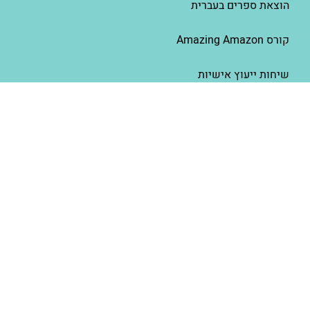
הוצאת ספרים בעברית
קורס Amazing Amazon
שיחות ייעוץ אישיות
שיווק הספר שלך
מנוי תמיכה שנתי – סיפור פשוט פרימיום
איור – זה כל הסיפור
למכור יותר ספרים באמזון – AMS
סיפור פשוט