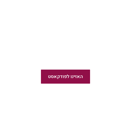
פודקאסט פשוט לצאת לאור
האזינו לפודקאסט
חדש!