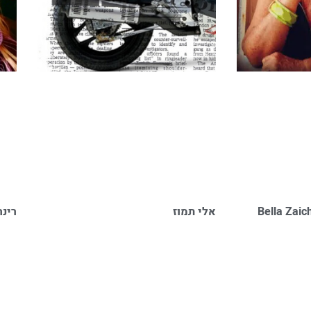
ייצ'יק־שומר Bella Zaichik
אלי תמוז
רינה