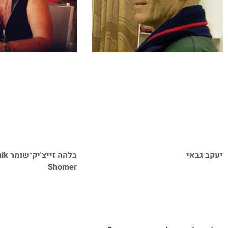
יעקב גבאי
בלהה ז
Shomer