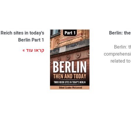
Reich sites in today's
Berlin: th
Berlin Part 1
"Berlin:
קראו עוד »
comprehensiv
related t