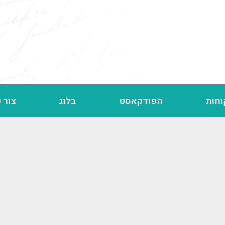
וחות
הפודקאסט
בלוג
צור 