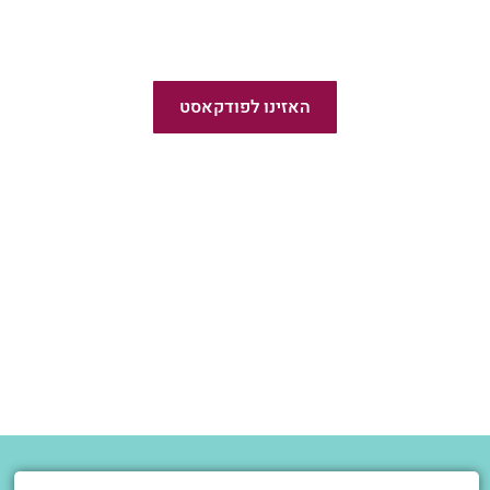
פודקאסט פשוט לצאת לאור
האזינו לפודקאסט
חדש!