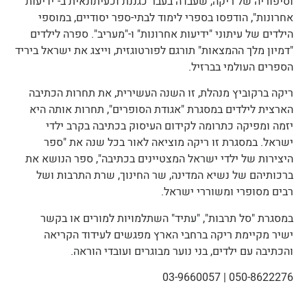
וסיפוריה של ריקה, שעבדה בעבר כגננת וכעיתונאית ב-"ידיעות
אחרונות", הודפסו בספרי לימוד לבתי-ספר יסודיים, במוספי
הילדים של עיתוני "ידיעות אחרונות" ו-"מעריב". ספרה לילדים
"דמיון מלך ההמצאות" תורגם לפורטוגזית, וייצג את ישראל ביריד
הספרים העולמי בברזיל.
ריקה ברקוביץ מנהלת, זו השנה העשירית, את תחרות הכתיבה
הארצית לילדים במסגרת "אגודת הסופרים", תחרות אותה היא
יזמה ומפיקה כתרומה לקידום העיסוק בכתיבה בקרב ילדי
ישראל. במסגרת זו ריקה מוציאה לאור בכל שנה את "ספר
היצירות של ילדי ישראל המצטיינים בכתיבה", ספר הנושא את
ברכותיהם של נשיא המדינה, שר החינוך, שרת התרבות ושל
רבים מסופרי ומשוררי ישראל.
במסגרת "סל תרבות", "עתיד" השתלמויות למורים או בקשר
ישיר מקיימת ריקה ברחבי הארץ מפגשים לעידוד הקריאה
והכתיבה עם ילדים, בני נוער מבוגרים ועובדי הוראה.
050-8622276 | 03-9660057