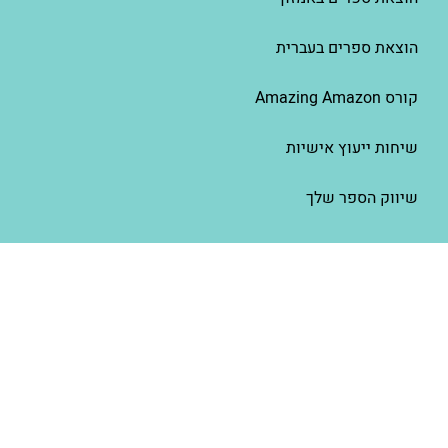
הוצאת ספרים בעברית
קורס Amazing Amazon
שיחות ייעוץ אישיות
שיווק הספר שלך
מנוי תמיכה שנתי – סיפור פשוט פרימיום
איור – זה כל הסיפור
למכור יותר ספרים באמזון – AMS
סיפור פשוט