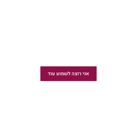
מומלץ!
הוצאת ספרים בעברית
אני רוצה לשמוע עוד