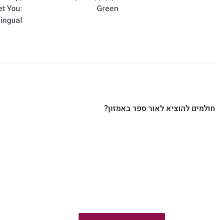
et You:
Green
lingual
חולמים להוציא לאור ספר באמזון?
ייעוץ בהוצאת ספרים באמזון