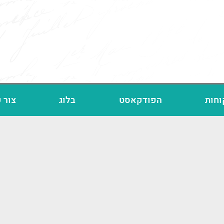
וחות
הפודקאסט
בלוג
צור 