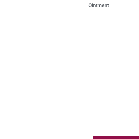
Ointment
ט פשוט לצאת לאור