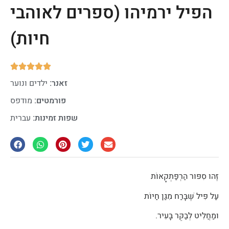
הפיל ירמיהו (ספרים לאוהבי
חיות)





זאנר:
ילדים ונוער
פורמטים:
מודפס
שפות זמינות:
עברית
זֶהוּ סִפּוּר הַרְפַּתְקָאוֹת
עַל פִּיל שֶׁבָּרַח מִגַּן חַיּוֹת
וּמַחֲלִיט לְבַקֵּר בָּעִיר.