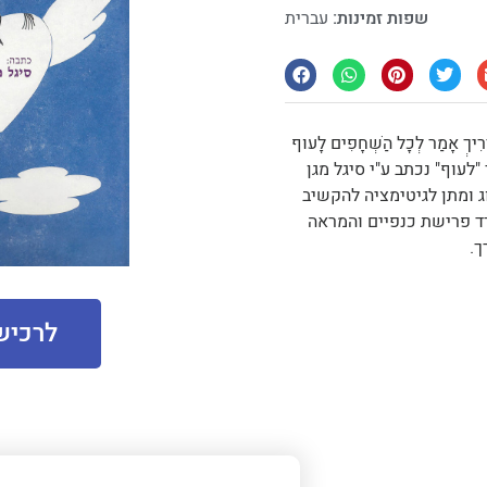
שפות זמינות:
עברית
דְרִיךְ אָמַר לְכָל הַשְּׁחָפִים לָעוּף
 הסיפור "לעוף" נכתב ע"י סיגל מגן
יאלוג ומתן לגיטימציה להקשיב
דד פרישת כנפיים והמראה
ך.
לרכיש