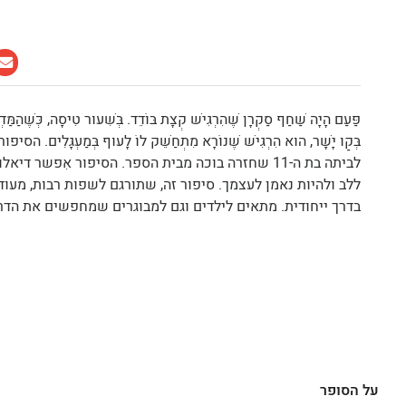
פַּעַם הָיָה שַׁחַף סַקְרָן שֶׁהִרְגִּישׁ קְצָת בּוֹדֵד. בְּשִׁעוּר טִיסָה, כְּשֶׁהַמַּ
בְּקַו יָשָׁר, הוּא הִרְגִּישׁ שֶׁנּוֹרָא מִתְחַשֵּׁק לוֹ לָעוּף בְּמַעְגָּלִים.
לביתה בת ה-11 שחזרה בוכה מבית הספר. הסיפור אִפשר ד
ללב ולהיות נאמן לעצמך. סיפור זה, שתורגם לשפות רבות, מעו
בדרך ייחודית. מתאים לילדים וגם למבוגרים שמחפשים את הדר
על הסופר