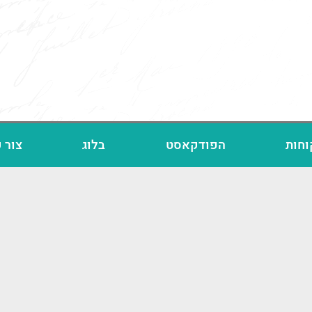
וחות
הפודקאסט
בלוג
צור 