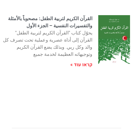
القرآن الكريم لتربية الطفل: مصحوباً بالأمثلة
والتفسيرات النفسية – الجزء الأول
يحوّل كتاب "القرآن الكريم لتربية الطفل"
القرآن إلى أداة عصرية وعملية تحت تصرف كل
والد وكل ربي. وبذلك يضع القرآن الكريم
وتوجيهاته العظيمة لخدمة جميع
קראו עוד »