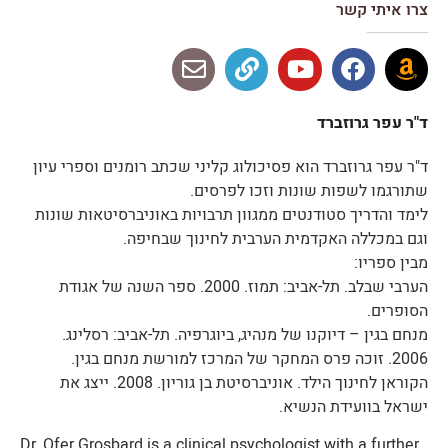
צרו איתי קשר
ד"ר עפר גרוזברד
ד"ר עפר גרוזברד הוא פסיכולוג קליני שכתב רומנים וספרי עיון
שתורגמו לשפות שונות וזכו לפרסים.
לימד והדריך סטודנטים ממגוון תרבויות באוניברסיטאות שונות
וגם במכללה האקדמית הערבית לחינוך שבחיפה.
מבין ספריו:
הערבי שבלב. תל-אביב: תמוז. 2000. ספר השנה של אגודת
הסופרים.
מנחם בגין – דיוקנו של מנהיג, ביוגרפיה. תל-אביב: רסלינג.
2006. זוכה פרס המחקר של המרכז למורשת מנחם בגין.
הקוראן לחינוך הילד. אוניברסיטת בן גוריון. 2008. ייצג את
ישראל בוועידת הנשיא.
Dr. Ofer Grosbard is a clinical psychologist with a further