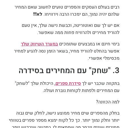
רבים בעולם העסקים והספרים טועים לחשוב שאם המחיר
שלהם יהיה נמוך, הם ימכרו הרבה וירוויחו.
לא!!!
אם יש לך שם ואוטוריטה, וכבשת נישה שלך, אין טעם
להוריד מחירים ולהרוויח פחות ממה שאפשר.
בימי חינם או במבצעים שתומכים
במערך השיווק שלך
אפשר בהחלט להוריד מחיר, בשאר הזמן נסה להגיע למחיר
מכסימלי אפשרי.
3.
"שחק" עם המחירים בסידרה
בתקווה שכבר יש לך
סידרת ספרים,
היכולת שלך "לשחק"
עם המחירים ולפתות לקוחות גוברת ועולה.
למה הכוונה?
בחלק מהספרים שים מחיר ממוצע נישה, לחלק שים גבוה
יותר וחלק נמוך יותר. כך כל לקוח ימצא מספר ספרים בטווחי
מחירים שונים ויבחר מה שמתאים לו, בתקווה שירכוש יותר