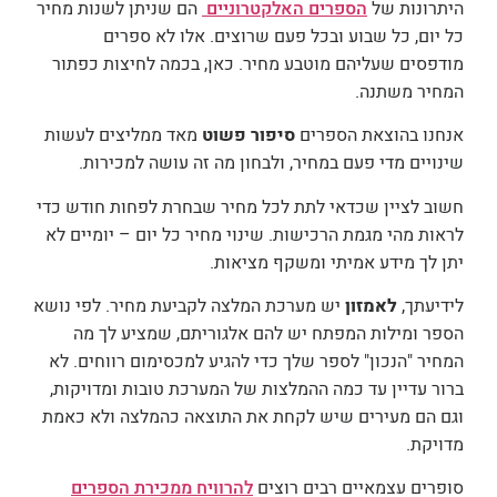
היתרונות של
הספרים האלקטרוניים
הם שניתן לשנות מחיר
כל יום, כל שבוע ובכל פעם שרוצים. אלו
לא ספרים
מודפסים שעליהם מוטבע מחיר. כאן, בכמה לחיצות כפתור
המחיר משתנה.
אנחנו בהוצאת הספרים
סיפור פשוט
מאד ממליצים לעשות
שינויים מדי פעם במחיר, ולבחון מה זה עושה למכירות.
חשוב לציין שכדאי לתת לכל מחיר שבחרת לפחות חודש כדי
לראות מהי מגמת הרכישות. שינוי מחיר כל יום – יומיים לא
יתן לך מידע אמיתי ומשקף מציאות.
לידיעתך,
לאמזון
יש מערכת המלצה לקביעת מחיר. לפי נושא
הספר ומילות המפתח יש להם אלגוריתם, שמציע לך מה
המחיר "הנכון" לספר שלך כדי להגיע למכסימום רווחים.
לא
ברור עדיין עד כמה ההמלצות של המערכת טובות ומדויקות,
וגם הם מעירים שיש לקחת את התוצאה כהמלצה ולא כאמת
מדויקת.
סופרים עצמאיים רבים רוצים
להרוויח ממכירת הספרים