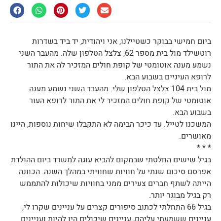
ביום חמישי בבוקר כשטיילנו, אני ויהודית, יד ביד בשדרות
רוטשילד מול בית מספר 62, צלצל הטלפון שלה. מהעבר השני
נשמע מענה אוטומטי של קופת חולים המזכיר לה את התור
לרופא העיניים בשבוע הבא.
מול בית 104 צלצל הטלפון שלי. מהעבר השני נשמע מענה
אוטומטי של קופת חולים המזכיר לי את התור לרופא העור
בשבוע הבא.
המשכנו לטייל. עד כיכר הבימה לא התקבלו שיחות נוספות, היינו
מאושרים.
* * *
בגיל שישים החלטתי שבמקום להביא עוגה למשרד ביום ההולדת
אפרסם סיכום שנתי על חוויות שחוויתי במהלך השנה. הכוונה
הייתה לשתף חברים צעירים ממני בחוויות שיכולות להתממש
רק בגיל מבוגר יותר.
בגיל 66 התחלתי לכתוב סיפורים קצרים על עניינים שקרו לי,
עניינים ששמעתי עליהם, עניינים שיכולים היו להיות ועניינים