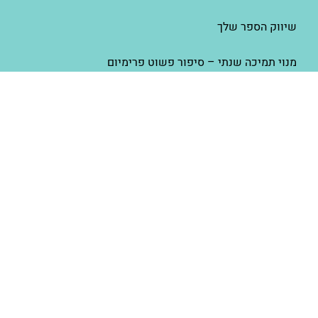
שיווק הספר שלך
מנוי תמיכה שנתי – סיפור פשוט פרימיום
איור – זה כל הסיפור
למכור יותר ספרים באמזון – AMS
סיפור פשוט
אודות סיפור פשוט
הפודקאסט פשוט לצאת לאור
פרסום ספר באמזון