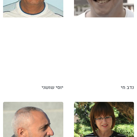
נדב חי
יוסי שושני