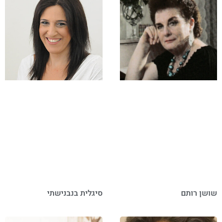
שושן רותם
סיגלית בנבנישתי