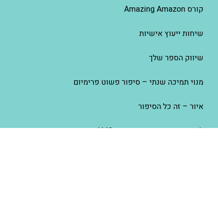
קורס Amazing Amazon
שיחות ייעוץ אישיות
שיווק הספר שלך
מנוי תמיכה שנתי – סיפור פשוט פרימיום
איור – זה כל הסיפור
למכור יותר ספרים באמזון – AMS
סיפור פשוט
אודות סיפור פשוט